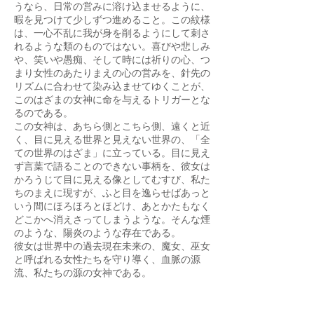
うなら、日常の営みに溶け込ませるように、
暇を見つけて少しずつ進めること。この紋様
は、一心不乱に我が身を削るようにして刺さ
れるような類のものではない。喜びや悲しみ
や、笑いや愚痴、そして時には祈りの心、つ
まり女性のあたりまえの心の営みを、針先の
リズムに合わせて染み込ませてゆくことが、
このはざまの女神に命を与えるトリガーとな
るのである。
この女神は、あちら側とこちら側、遠くと近
く、目に見える世界と見えない世界の、「全
ての世界のはざま」に立っている。目に見え
ず言葉で語ることのできない事柄を、彼女は
かろうじて目に見える像としてむすび、私た
ちのまえに現すが、ふと目を逸らせばあっと
いう間にほろほろとほどけ、あとかたもなく
どこかへ消えさってしまうような。そんな煙
のような、陽炎のような存在である。
彼女は世界中の過去現在未来の、魔女、巫女
と呼ばれる女性たちを守り導く、血脈の源
流、私たちの源の女神である。