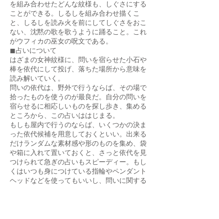
を組み合わせたどんな紋様も、しぐさにする
ことができる。しるしを組み合わせ描くこ
と、しるしを読み火を前にしてしぐさをおこ
ない、沈黙の歌を歌うように踊ること。これ
がウフィカの巫女の呪文である。
◼占いについて
はざまの女神紋様に、問いを宿らせた小石や
棒を依代にして投げ、落ちた場所から意味を
読み解いていく。
問いの依代は、野外で行うならば、その場で
拾ったものを使うのが最良だ。自分の問いを
宿らせるに相応しいものを探し歩き、集める
ところから、この占いははじまる。
もしも屋内で行うのならば、いくつかの決ま
った依代候補を用意しておくといい。出来る
だけランダムな素材感や形のものを集め、袋
や箱に入れて置いておくと、さっと依代を見
つけられて急ぎの占いもスピーディー。もし
くはいつも身につけている指輪やペンダント
ヘッドなどを使ってもいいし、問いに関する
もの(勉強関係の問いなら鉛筆や消しゴム、
料理ならスプーンや豆、金銭関係なら印鑑、
といった日常のもの)を使うのも面白いかも
しれない。