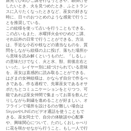
旅先でひめひこ講を行なうときや、願掛けを
したいとき、火を見つめたとき、ふとトラン
スに入りたくなったときなど、巫女の好きな
時に、日々のおつとめのような感覚で行うこ
とを推奨している。
この紋様を使って占いを行うこともできる。
この占いもまた、水曜拝火会やひめひこ講、
それ以外の日常で行うことができる。方法
は、手近な小石や枝などの適当なものを、質
問をしながら紋様の上に投げ、落ちた場所か
ら意味を読み解くというものだ。『しるし』
の意味だけでなく、火と水、獣、前後左右と
いった、レイヤー別に紐づけられている意味
を、巫女は直感的に読み取ることができる。
はざまの女神紋様は、かならず自分で作るべ
きである。作る過程で、先輩巫女であるオサ
ポたちとコミュニケーションをとりつつ、可
能であれば巫女仲間で集まってお茶を飲んだ
りしながら刺繍を進めることが好ましい。オ
フラインで場所を設けるのが難しい場合は
SkypeやLINEのビデオ通話を使うこともで
きる。巫女同士で、自分の体験談や心配事
や、興味関心について、たのしくおしゃべり
に花を咲かせながら行うこと。もし一人で行