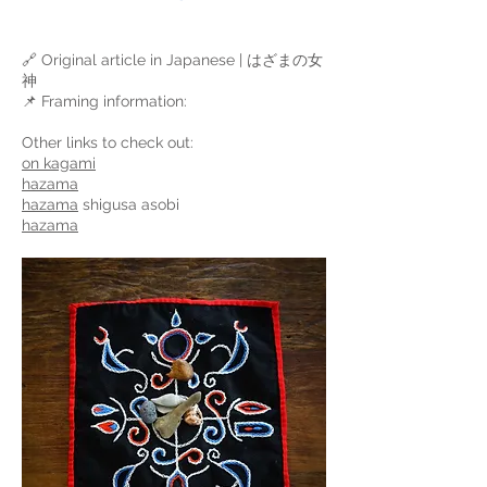
🔗 Original article in Japanese | はざまの女
神
📌 Framing information:
Other links to check out:
on kagami
hazama
hazama
shigusa asobi
hazama