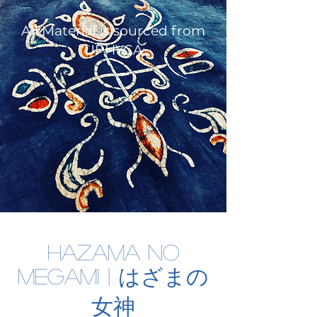
All Material is sourced from
UPHYCA
Hazama no
Megami | はざまの
女神